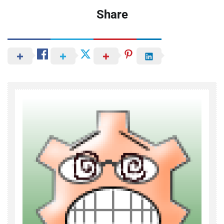
Share