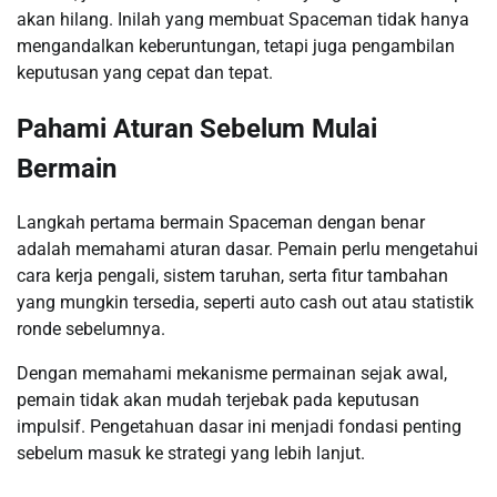
akan hilang. Inilah yang membuat Spaceman tidak hanya
mengandalkan keberuntungan, tetapi juga pengambilan
keputusan yang cepat dan tepat.
Pahami Aturan Sebelum Mulai
Bermain
Langkah pertama bermain Spaceman dengan benar
adalah memahami aturan dasar. Pemain perlu mengetahui
cara kerja pengali, sistem taruhan, serta fitur tambahan
yang mungkin tersedia, seperti auto cash out atau statistik
ronde sebelumnya.
Dengan memahami mekanisme permainan sejak awal,
pemain tidak akan mudah terjebak pada keputusan
impulsif. Pengetahuan dasar ini menjadi fondasi penting
sebelum masuk ke strategi yang lebih lanjut.