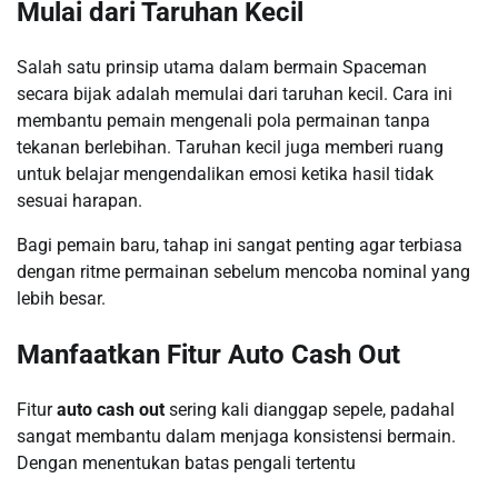
Mulai dari Taruhan Kecil
Salah satu prinsip utama dalam bermain Spaceman
secara bijak adalah memulai dari taruhan kecil. Cara ini
membantu pemain mengenali pola permainan tanpa
tekanan berlebihan. Taruhan kecil juga memberi ruang
untuk belajar mengendalikan emosi ketika hasil tidak
sesuai harapan.
Bagi pemain baru, tahap ini sangat penting agar terbiasa
dengan ritme permainan sebelum mencoba nominal yang
lebih besar.
Manfaatkan Fitur Auto Cash Out
Fitur
auto cash out
sering kali dianggap sepele, padahal
sangat membantu dalam menjaga konsistensi bermain.
Dengan menentukan batas pengali tertentu