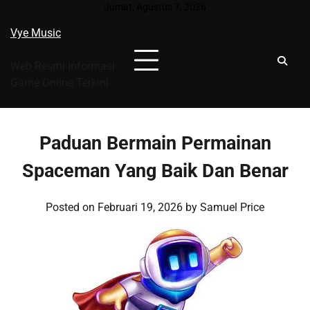
Skip
Jumat, Agustus 7, 2026
to
Vye Music
content
Web Resmi Informasi
Game Online Terkini
Paduan Bermain Permainan
Spaceman Yang Baik Dan Benar
Posted on
Februari 19, 2026
by
Samuel Price